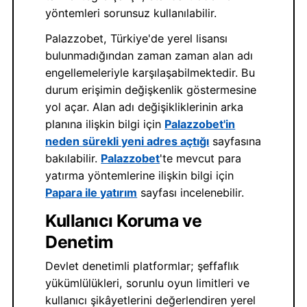
yöntemleri sorunsuz kullanılabilir.
Palazzobet, Türkiye'de yerel lisansı
bulunmadığından zaman zaman alan adı
engellemeleriyle karşılaşabilmektedir. Bu
durum erişimin değişkenlik göstermesine
yol açar. Alan adı değişikliklerinin arka
planına ilişkin bilgi için
Palazzobet'in
neden sürekli yeni adres açtığı
sayfasına
bakılabilir.
Palazzobet
'te mevcut para
yatırma yöntemlerine ilişkin bilgi için
Papara ile yatırım
sayfası incelenebilir.
Kullanıcı Koruma ve
Denetim
Devlet denetimli platformlar; şeffaflık
yükümlülükleri, sorunlu oyun limitleri ve
kullanıcı şikâyetlerini değerlendiren yerel