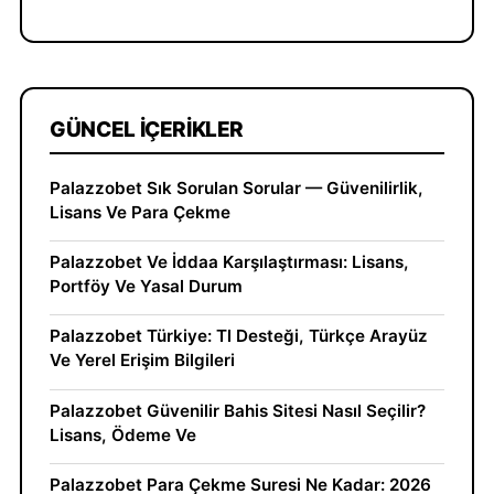
GÜNCEL İÇERIKLER
Palazzobet Sık Sorulan Sorular — Güvenilirlik,
Lisans Ve Para Çekme
Palazzobet Ve İddaa Karşılaştırması: Lisans,
Portföy Ve Yasal Durum
Palazzobet Türkiye: Tl Desteği, Türkçe Arayüz
Ve Yerel Erişim Bilgileri
Palazzobet Güvenilir Bahis Sitesi Nasıl Seçilir?
Lisans, Ödeme Ve
Palazzobet Para Çekme Suresi Ne Kadar: 2026