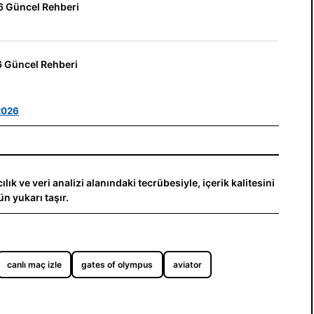
6 Güncel Rehberi
6 Güncel Rehberi
2026
cılık ve veri analizi alanındaki tecrübesiyle, içerik kalitesini
n yukarı taşır.
canlı maç izle
gates of olympus
aviator