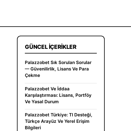
GÜNCEL İÇERIKLER
Palazzobet Sık Sorulan Sorular
— Güvenilirlik, Lisans Ve Para
Çekme
Palazzobet Ve İddaa
Karşılaştırması: Lisans, Portföy
Ve Yasal Durum
Palazzobet Türkiye: Tl Desteği,
Türkçe Arayüz Ve Yerel Erişim
Bilgileri