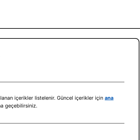
i
n içerikler listelenir. Güncel içerikler için
ana
a geçebilirsiniz.