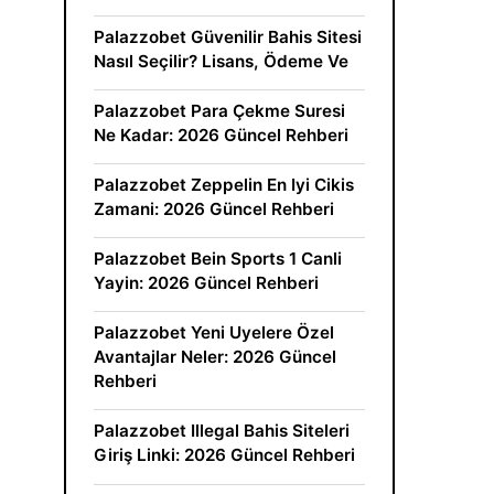
Palazzobet Güvenilir Bahis Sitesi
Nasıl Seçilir? Lisans, Ödeme Ve
Palazzobet Para Çekme Suresi
Ne Kadar: 2026 Güncel Rehberi
Palazzobet Zeppelin En Iyi Cikis
Zamani: 2026 Güncel Rehberi
Palazzobet Bein Sports 1 Canli
Yayin: 2026 Güncel Rehberi
Palazzobet Yeni Uyelere Özel
Avantajlar Neler: 2026 Güncel
Rehberi
Palazzobet Illegal Bahis Siteleri
Giriş Linki: 2026 Güncel Rehberi