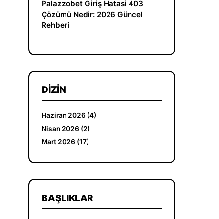
Palazzobet Giriş Hatasi 403
Çözümü Nedir: 2026 Güncel
Rehberi
DIZIN
Haziran 2026 (4)
Nisan 2026 (2)
Mart 2026 (17)
BAŞLIKLAR