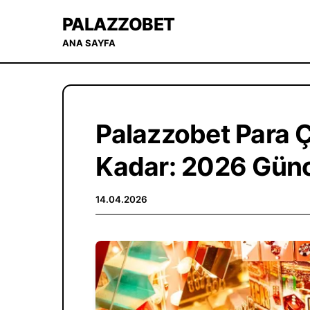
PALAZZOBET
ANA SAYFA
Palazzobet Para 
Kadar: 2026 Günc
14.04.2026