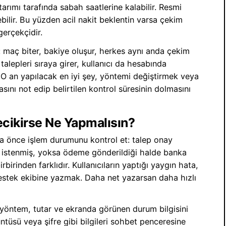
arımı tarafında sabah saatlerine kalabilir. Resmi
ebilir. Bu yüzden acil nakit beklentin varsa çekim
erçekçidir.
: maç biter, bakiye oluşur, herkes aynı anda çekim
alepleri sıraya girer, kullanıcı da hesabında
. O an yapılacak en iyi şey, yöntemi değiştirmek veya
ını not edip belirtilen kontrol süresinin dolmasını
cikirse Ne Yapmalısın?
a önce işlem durumunu kontrol et: talep onay
i istenmiş, yoksa ödeme gönderildiği halde banka
rinden farklıdır. Kullanıcıların yaptığı yaygın hata,
destek ekibine yazmak. Daha net yazarsan daha hızlı
 yöntem, tutar ve ekranda görünen durum bilgisini
ntüsü veya şifre gibi bilgileri sohbet penceresine