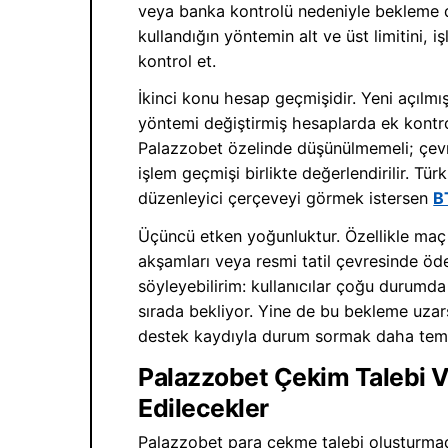
veya banka kontrolü nedeniyle bekleme d
kullandığın yöntemin alt ve üst limitini, 
kontrol et.
İkinci konu hesap geçmişidir. Yeni açıl
yöntemi değiştirmiş hesaplarda ek kontrol
Palazzobet özelinde düşünülmemeli; çevri
işlem geçmişi birlikte değerlendirilir. Tür
düzenleyici çerçeveyi görmek istersen
B
Üçüncü etken yoğunluktur. Özellikle maç 
akşamları veya resmi tatil çevresinde öde
söyleyebilirim: kullanıcılar çoğu durumda
sırada bekliyor. Yine de bu bekleme uzar
destek kaydıyla durum sormak daha temiz
Palazzobet Çekim Talebi 
Edilecekler
Palazzobet para çekme talebi oluşturmad