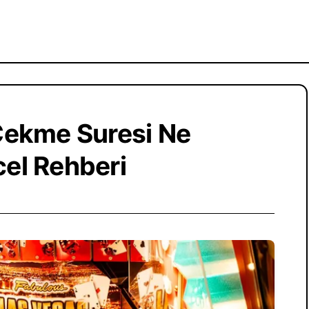
Çekme Suresi Ne
el Rehberi