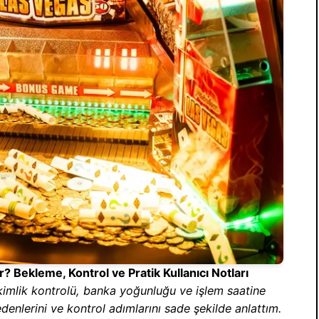
Bekleme, Kontrol ve Pratik Kullanıcı Notları
imlik kontrolü, banka yoğunluğu ve işlem saatine
enlerini ve kontrol adımlarını sade şekilde anlattım.