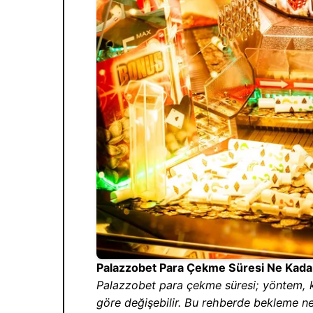
Palazzobet Para Çekme Süresi Ne Kadar? 
Palazzobet para çekme süresi; yöntem, k
göre değişebilir. Bu rehberde bekleme ned