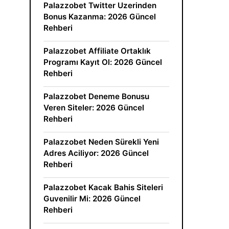
Palazzobet Twitter Uzerinden
Bonus Kazanma: 2026 Güncel
Rehberi
Palazzobet Affiliate Ortaklık
Programı Kayıt Ol: 2026 Güncel
Rehberi
Palazzobet Deneme Bonusu
Veren Siteler: 2026 Güncel
Rehberi
Palazzobet Neden Sürekli Yeni
Adres Aciliyor: 2026 Güncel
Rehberi
Palazzobet Kacak Bahis Siteleri
Guvenilir Mi: 2026 Güncel
Rehberi