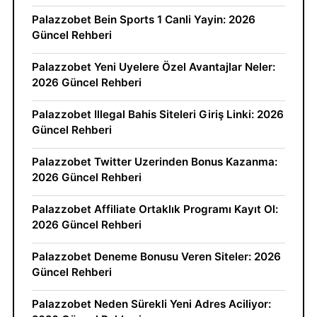
Palazzobet Bein Sports 1 Canli Yayin: 2026
Güncel Rehberi
Palazzobet Yeni Uyelere Özel Avantajlar Neler:
2026 Güncel Rehberi
Palazzobet Illegal Bahis Siteleri Giriş Linki: 2026
Güncel Rehberi
Palazzobet Twitter Uzerinden Bonus Kazanma:
2026 Güncel Rehberi
Palazzobet Affiliate Ortaklık Programı Kayıt Ol:
2026 Güncel Rehberi
Palazzobet Deneme Bonusu Veren Siteler: 2026
Güncel Rehberi
Palazzobet Neden Sürekli Yeni Adres Aciliyor: