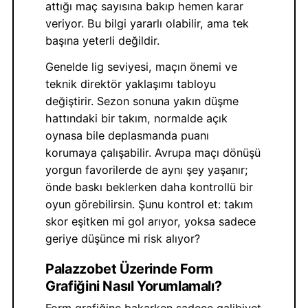
attığı maç sayısına bakıp hemen karar
veriyor. Bu bilgi yararlı olabilir, ama tek
başına yeterli değildir.
Genelde lig seviyesi, maçın önemi ve
teknik direktör yaklaşımı tabloyu
değiştirir. Sezon sonuna yakın düşme
hattındaki bir takım, normalde açık
oynasa bile deplasmanda puanı
korumaya çalışabilir. Avrupa maçı dönüşü
yorgun favorilerde de aynı şey yaşanır;
önde baskı beklerken daha kontrollü bir
oyun görebilirsin. Şunu kontrol et: takım
skor eşitken mi gol arıyor, yoksa sadece
geriye düşünce mi risk alıyor?
Palazzobet Üzerinde Form
Grafiğini Nasıl Yorumlamalı?