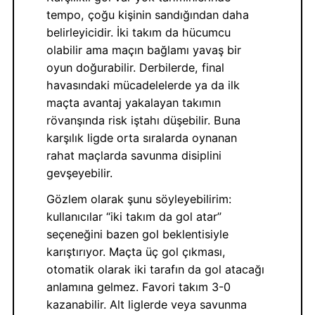
tempo, çoğu kişinin sandığından daha
belirleyicidir. İki takım da hücumcu
olabilir ama maçın bağlamı yavaş bir
oyun doğurabilir. Derbilerde, final
havasındaki mücadelelerde ya da ilk
maçta avantaj yakalayan takımın
rövanşında risk iştahı düşebilir. Buna
karşılık ligde orta sıralarda oynanan
rahat maçlarda savunma disiplini
gevşeyebilir.
Gözlem olarak şunu söyleyebilirim:
kullanıcılar “iki takım da gol atar”
seçeneğini bazen gol beklentisiyle
karıştırıyor. Maçta üç gol çıkması,
otomatik olarak iki tarafın da gol atacağı
anlamına gelmez. Favori takım 3-0
kazanabilir. Alt liglerde veya savunma